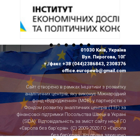
01030 Київ, Україна
Вул. Пирогова, 10Г
т./факс +38 (044)2386843, 2308376
office.europewb@gmail.com
Сайт створено в рамках Ініціативи з розвитку
аналітичних центрів, яку виконує Міжнародний
фонд «Відродження» (МФВ) у партнерстві з
Фондом розвитку аналітичних центрів (TTF) за
фінансової підтримки Посольства Швеції в Україні
(SIDA). Відповідальність за зміст сайту несе ГО
«Європа без бар’єрів».
(С) 2009-2020 ГО «Європа
без бар’єрів». Усі права захищено