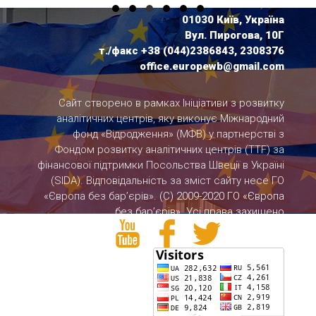
01030 Київ, Україна
Вул. Пирогова, 10Г
т./факс +38 (044)2386843, 2308376
office.europewb@gmail.com
Сайт створено в рамках Ініціативи з розвитку
аналітичних центрів, яку виконує Міжнародний
фонд «Відродження» (МФВ) у партнерстві з
Фондом розвитку аналітичних центрів (TTF) за
фінансової підтримки Посольства Швеції в Україні
(SIDA). Відповідальність за зміст сайту несе ГО
«Європа без бар’єрів».
(С) 2009-2020 ГО «Європа
без бар’єрів». Усі права захищено