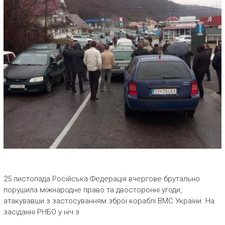
25 листопада Російська Федерація вчергове брутально
порушила міжнародне право та двосторонні угоди,
атакувавши з застосуванням зброї кораблі ВМС України. На
засіданні РНБО у ніч з