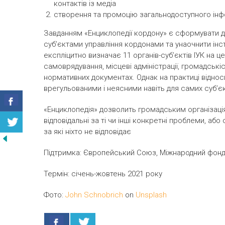
контактів із медіа
створення та промоцію загальнодоступного інф
Завданням «Енциклопедії кордону» є сформувати дл
суб’єктами управління кордонами та унаочнити інстит
експліцитно визначає 11 органів-суб’єктів ІУК на ц
самоврядування, місцеві адміністрації, громадськіс
нормативних документах. Однак на практиці віднос
врегульованими і неясними навіть для самих суб’єкт
«Енциклопедія» дозволить громадським організація
відповідальні за ті чи інші конкретні проблеми, або
за які ніхто не відповідає
Підтримка: Європейський Союз, Міжнародний фонд
Термін: січень-жовтень 2021 року
Фото:
John Schnobrich
on
Unsplash