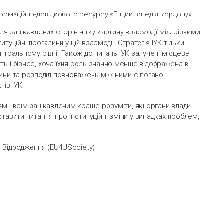
ормаційно-довідкового ресурсу «Енциклопедія кордону»
я зацікавлених сторін чітку картину взаємодії між різними
уційні прогалини у цій взаємодії. Стратегія ІУК тільки
ентральному рівні. Також до питань ІУК залучені місцеве
ть і бізнес, хоча їхня роль значно менше відображена в
ини та розподіл повноважень між ними є погано
ів ІУК.
м і всім зацікавленим краще розуміти, які органи влади
 ставити питання про інституційні зміни у випадках проблем,
 Відродження (EU4USociety)