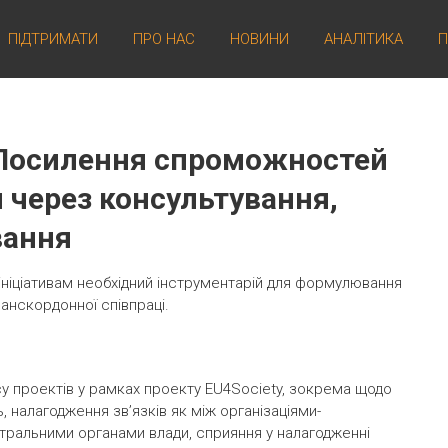
ПІДТРИМАТИ
ПРО НАС
НОВИНИ
АНАЛІТИКА
П
 Посилення спроможностей
й через консультування,
вання
ініціативам необхідний інструментарій для формулювання
анскордонної співпраці.
у проектів у рамках проекту EU4Society, зокрема щодо
 налагодження зв’язків як між організаціями-
нтральними органами влади, сприяння у налагодженні