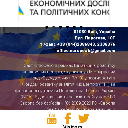
01030 Київ, Україна
Вул. Пирогова, 10Г
т./факс +38 (044)2386843, 2308376
office.europewb@gmail.com
Сайт створено в рамках Ініціативи з розвитку
аналітичних центрів, яку виконує Міжнародний
фонд «Відродження» (МФВ) у партнерстві з
Фондом розвитку аналітичних центрів (TTF) за
фінансової підтримки Посольства Швеції в Україні
(SIDA). Відповідальність за зміст сайту несе ГО
«Європа без бар’єрів».
(С) 2009-2020 ГО «Європа
без бар’єрів». Усі права захищено