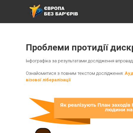
ЄВРОПА БЕЗ БАР’ЄРІВ
Проблеми протидії дискр
Інфографіка за результатами дослідження впровадж
Ознайомитися з повним текстом дослідження:
Ауд
візової лібералізації