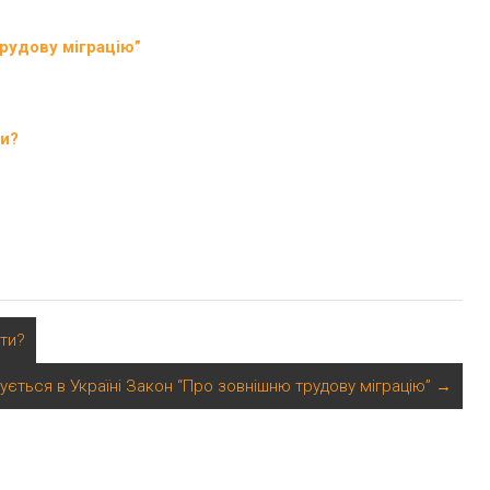
трудову міграцію”
ти?
ти?
ується в Україні Закон “Про зовнішню трудову міграцію”
→