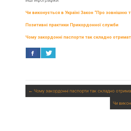
Інші інфографіки:
Чи виконується в Україні Закон “Про зовнішню 
Позитивні практики Прикордонної служби
Чому закордонні паспорти так складно отрима
←
Чому закордонні паспорти так складно отрима
Чи викон