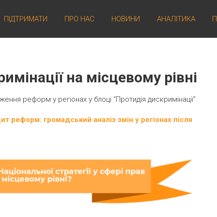
ПІДТРИМАТИ
ПРО НАС
НОВИНИ
АНАЛІТИКА
П
имінації на місцевому рівні
ення реформ у регіонах у блоці “Протидія дискримінації”.
ит реформ: громадський аналіз змін у регіонах після