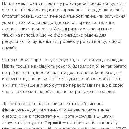
Попри деякі позитивні зміни у роботі українських консульств
за останні роки, складається враження, що задекларовані в
Стратегії зовнішньополітичної діяльності принципи залучення
українців за кордоном до «державотворчих, соціальних,
економічних» процесів в Україні ризикують залишитися
тільки на папері, якщо не буде знайдено рішень для
ресурсних і комунікаційних проблем у роботі консульської
служби.
Якщо говорити про пошук ресурсів, то тут ситуація складна.
Навіть гроші не вирішують усього. Здавалося б, не так багато
потрібно коштів, щоб обладнати додаткове робоче місце в
консульстві, але це може потягнути за собою необхідність
змінити приміщення або суттєво переобладнати, що в свою
чергу призводить до збільшення витрат уже на порядок.
До того ж зараз, під час війни, питання збільшення
фінансування дипломатичних і консульських установ
очевидно не є пріоритетним. Проте можливі інші шляхи
залучення ресурсів.
Перший
— використання потенціалу