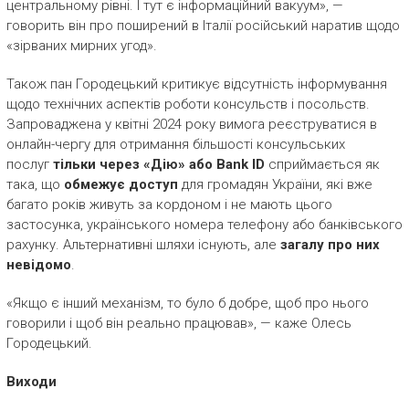
центральному рівні. І тут є інформаційний вакуум», —
говорить він про поширений в Італії російський наратив щодо
«зірваних мирних угод».
Також пан Городецький критикує відсутність інформування
щодо технічних аспектів роботи консульств і посольств.
Запроваджена у квітні 2024 року вимога реєструватися в
онлайн-чергу для отримання більшості консульських
послуг
тільки через «Дію» або Bank ID
сприймається як
така, що
обмежує доступ
для громадян України, які вже
багато років живуть за кордоном і не мають цього
застосунка, українського номера телефону або банківського
рахунку. Альтернативні шляхи існують, але
загалу про них
невідомо
.
«Якщо є інший механізм, то було б добре, щоб про нього
говорили і щоб він реально працював», — каже Олесь
Городецький.
Виходи