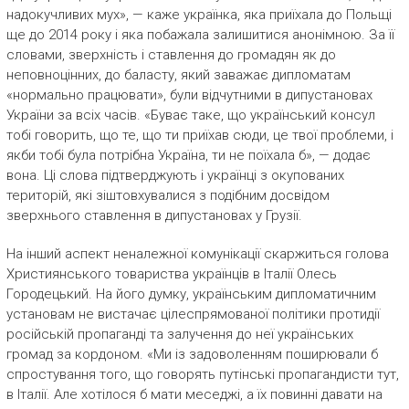
надокучливих мух», — каже українка, яка приїхала до Польщі
ще до 2014 року і яка побажала залишитися анонімною. За її
словами, зверхність і ставлення до громадян як до
неповноцінних, до баласту, який заважає дипломатам
«нормально працювати», були відчутними в дипустановах
України за всіх часів. «Буває таке, що український консул
тобі говорить, що те, що ти приїхав сюди, це твої проблеми, і
якби тобі була потрібна Україна, ти не поїхала б», — додає
вона. Ці слова підтверджують і українці з окупованих
територій, які зіштовхувалися з подібним досвідом
зверхнього ставлення в дипустановах у Грузії.
На інший аспект неналежної комунікації скаржиться голова
Християнського товариства українців в Італії Олесь
Городецький. На його думку, українським дипломатичним
установам не вистачає цілеспрямованої політики протидії
російській пропаганді та залучення до неї українських
громад за кордоном. «Ми із задоволенням поширювали б
спростування того, що говорять путінські пропагандисти тут,
в Італії. Але хотілося б мати меседжі, а їх повинні давати на