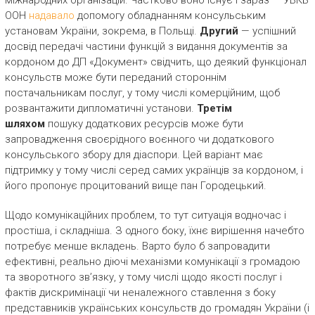
міжнародних організацій. Частково воно існує і зараз — УВКБ
ООН
надавало
допомогу обладнанням консульським
установам України, зокрема, в Польщі.
Другий
— успішний
досвід передачі частини функцій з видання документів за
кордоном до ДП «Документ» свідчить, що деякий функціонал
консульств може бути переданий стороннім
постачальникам послуг, у тому числі комерційним, щоб
розвантажити дипломатичні установи.
Третім
шляхом
пошуку додаткових ресурсів може бути
запровадження своєрідного воєнного чи додаткового
консульського збору для діаспори. Цей варіант має
підтримку у тому числі серед самих українців за кордоном, і
його пропонує процитований вище пан Городецький.
Щодо комунікаційних проблем, то тут ситуація водночас і
простіша, і складніша. З одного боку, їхнє вирішення начебто
потребує менше вкладень. Варто було б запровадити
ефективні, реально діючі механізми комунікації з громадою
та зворотного зв’язку, у тому числі щодо якості послуг і
фактів дискримінації чи неналежного ставлення з боку
представників українських консульств до громадян України (і