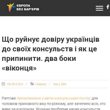
ЄВРОПА БЕЗ БАР’ЄРІВ
Що руйнує довіру українців
до своїх консульств і як це
припинити. два боки
«віконця»
18/05/2024
Новини
Ми у ЗМІ
Раптове
призупинення у квітні консульських послуг
для
чоловіків призовного віку по-різному, але зачепило всіх, хто
живе за кордоном. Хронічні проблеми наших консульств: