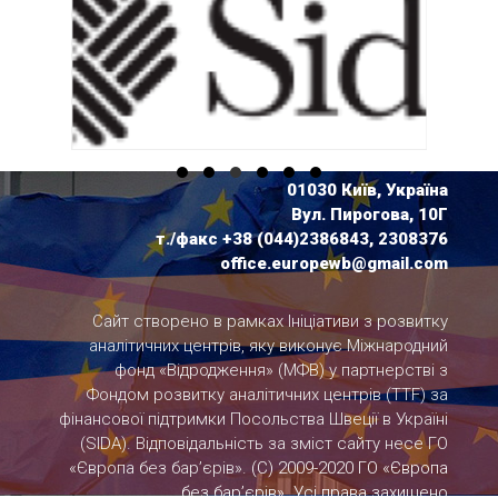
01030 Київ, Україна
Вул. Пирогова, 10Г
т./факс +38 (044)2386843, 2308376
office.europewb@gmail.com
Сайт створено в рамках Ініціативи з розвитку
аналітичних центрів, яку виконує Міжнародний
фонд «Відродження» (МФВ) у партнерстві з
Фондом розвитку аналітичних центрів (TTF) за
фінансової підтримки Посольства Швеції в Україні
(SIDA). Відповідальність за зміст сайту несе ГО
«Європа без бар’єрів».
(С) 2009-2020 ГО «Європа
без бар’єрів». Усі права захищено