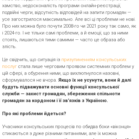
хамство, недосконалість програми онлайн-реєстрації,
подвійні черги, відсутність відповідей на запити громадян —
усе загострилося максимально. Але всі ці проблеми не нові.
Про них можна було почути 2008-го чи 2021 року так само, як
і 2024-го. І не тільки самі проблеми, а й емоції, що за ними
стоять, лишаються тими самими — часто це образа або
злість.
Це свідчить, що ситуація із
призупиненням консульських
послуг
стала лише черговим проявом системних проблем у
цій сфері, а обурення ними, що вихлюпнулося назовні,
сформувалося не вчора.
Якщо їх не усунути, вони й далі
будуть підважувати основні функції консульської
служби — захист громадян, збереження спільноти
громадян за кордоном і її зв’язків з Україною.
Про які проблеми йдеться?
Учасники консульських процесів по обидва боки «віконця»
стикаються з дуже різними питаннями, але їх можна