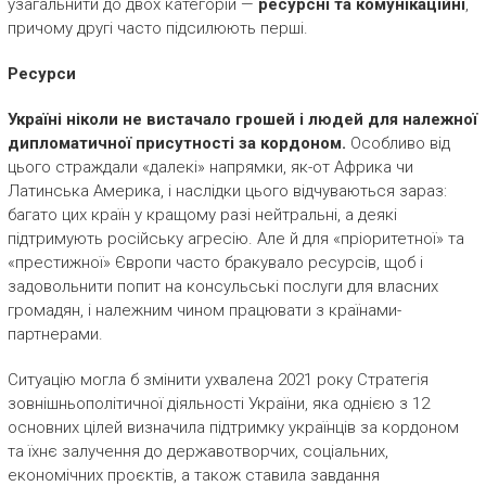
узагальнити до двох категорій —
ресурсні та комунікаційні
,
причому другі часто підсилюють перші.
Ресурси
Україні ніколи не вистачало грошей і людей для належної
дипломатичної присутності за кордоном.
Особливо від
цього страждали «далекі» напрямки, як-от Африка чи
Латинська Америка, і наслідки цього відчуваються зараз:
багато цих країн у кращому разі нейтральні, а деякі
підтримують російську агресію. Але й для «пріоритетної» та
«престижної» Європи часто бракувало ресурсів, щоб і
задовольнити попит на консульські послуги для власних
громадян, і належним чином працювати з країнами-
партнерами.
Ситуацію могла б змінити ухвалена 2021 року Стратегія
зовнішньополітичної діяльності України, яка однією з 12
основних цілей визначила підтримку українців за кордоном
та їхнє залучення до державотворчих, соціальних,
економічних проєктів, а також ставила завдання