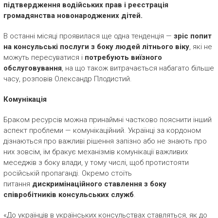
підтвердження водійських прав і реєстрація
громадянства новонароджених дітей.
В останні місяці проявилася ще одна тенденція —
зріс попит
на консульські послуги з боку людей літнього віку
, які не
можуть пересуватися і
потребують виїзного
обслуговування
, на що також витрачається набагато більше
часу, розповів Олександр Плодистий.
Комунікація
Браком ресурсів можна принаймні частково пояснити інший
аспект проблеми — комунікаційний. Українці за кордоном
дізнаються про важливі рішення запізно або не знають про
них зовсім, їм бракує механізмів комунікації важливих
меседжів з боку влади, у тому числі, щоб протистояти
російській пропаганді. Окремо стоїть
питання
дискримінаційного ставлення з боку
співробітників консульських служб
.
«До українців в українських консульствах ставляться, як до