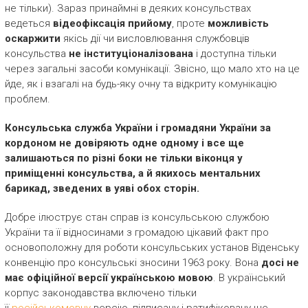
не тільки). Зараз принаймні в деяких консульствах
ведеться
відеофіксація прийому
, проте
можливість
оскаржити
якісь дії чи висловлювання службовців
консульства
не інституціоналізована
і доступна тільки
через загальні засоби комунікації. Звісно, що мало хто на це
йде, як і взагалі на будь-яку очну та відкриту комунікацію
проблем.
Консульська служба України і громадяни України за
кордоном не довіряють одне одному і все ще
залишаються по різні боки не тільки віконця у
приміщенні консульства, а й якихось ментальних
барикад, зведених в уяві обох сторін.
Добре ілюструє стан справ із консульською службою
України та її відносинами з громадою цікавий факт про
основоположну для роботи консульських установ Віденську
конвенцію про консульські зносини 1963 року. Вона
досі не
має офіційної версії українською мовою
. В український
корпус законодавства включено тільки