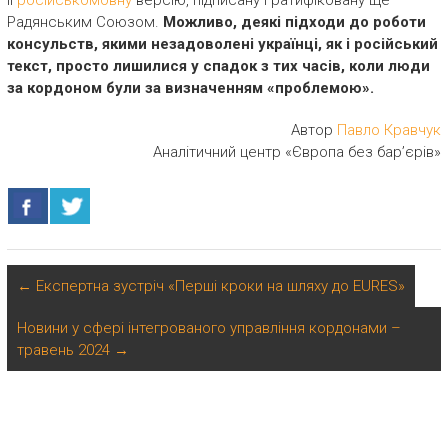
її
російськомовну
версію, підписану і ратифіковану ще
Радянським Союзом.
Можливо, деякі підходи до роботи
консульств, якими незадоволені українці, як і російський
текст, просто лишилися у спадок з тих часів, коли люди
за кордоном були за визначенням «проблемою».
Автор
Павло Кравчук
Аналітичний центр «Європа без бар’єрів»
←
Експертна зустріч «Перші кроки на шляху до EURES»
Новини у сфері інтегрованого управління кордонами –
травень 2024
→