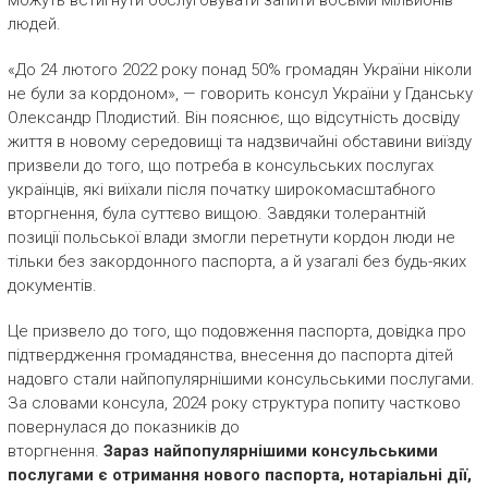
можуть встигнути обслуговувати запити восьми мільйонів
людей.
«До 24 лютого 2022 року понад 50% громадян України ніколи
не були за кордоном», — говорить консул України у Гданську
Олександр Плодистий. Він пояснює, що відсутність досвіду
життя в новому середовищі та надзвичайні обставини виїзду
призвели до того, що потреба в консульських послугах
українців, які виїхали після початку широкомасштабного
вторгнення, була суттєво вищою. Завдяки толерантній
позиції польської влади змогли перетнути кордон люди не
тільки без закордонного паспорта, а й узагалі без будь-яких
документів.
Це призвело до того, що подовження паспорта, довідка про
підтвердження громадянства, внесення до паспорта дітей
надовго стали найпопулярнішими консульськими послугами.
За словами консула, 2024 року структура попиту частково
повернулася до показників до
вторгнення.
Зараз
найпопулярнішими консульськими
послугами є отримання нового паспорта, нотаріальні дії,