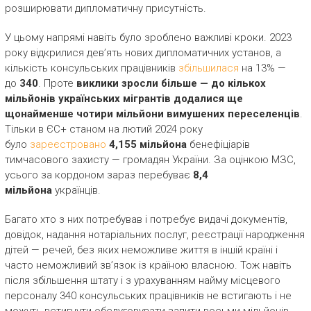
розширювати дипломатичну присутність.
У цьому напрямі навіть було зроблено важливі кроки. 2023
року відкрилися дев’ять нових дипломатичних установ, а
кількість консульських працівників
збільшилася
на 13% —
до
340
. Проте
виклики зросли більше — до кількох
мільйонів українських мігрантів додалися ще
щонайменше чотири мільйони вимушених переселенців
.
Тільки в ЄС+ станом на лютий 2024 року
було
зареєстровано
4,155 мільйона
бенефіціарів
тимчасового захисту — громадян України. За оцінкою МЗС,
усього за кордоном зараз перебуває
8,4
мільйона
українців.
Багато хто з них потребував і потребує видачі документів,
довідок, надання нотаріальних послуг, реєстрації народження
дітей — речей, без яких неможливе життя в іншій країні і
часто неможливий зв’язок із країною власною. Тож навіть
після збільшення штату і з урахуванням найму місцевого
персоналу 340 консульських працівників не встигають і не