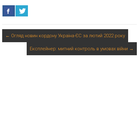
←
Огляд новин кордону Україна-ЄС за лютий 2022 року
Експлейнер: митний контроль в умовах війни
→