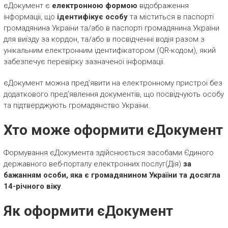
єДокумент є
електронною формою
відображення
інформації, що
ідентифікує особу
та міститься в паспорті
громадянина України та/або в паспорті громадянина України
для виїзду за кордон, та/або в посвідченні водія разом з
унікальним електронним ідентифікатором (QR-кодом), який
забезпечує перевірку зазначеної інформації.
єДокумент можна пред’явити на електронному пристрої без
додаткового пред’явлення документів, що посвідчують особу
та підтверджують громадянство України.
Хто може оформити єДокумент
Формування єДокумента здійснюється засобами Єдиного
державного веб-порталу електронних послуг(Дія)
за
бажанням особи, яка є громадянином України та досягла
14-річного віку
.
Як оформити єДокумент