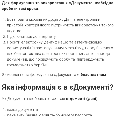
Для формування та використання єДокумента необхідно
зробити такі кроки
:
Встановити мобільний додаток
Дія
на електронний
пристрій, критерії якого підтримують використання такого
додатка.
Підключитись до Інтернету.
Пройти електронну ідентифікацію та автентифікацію
користувачів із застосуванням механізму, передбаченого
для безконтактних електронних носіїв, імплантованих до
документів, що посвідчують особу та підтверджують
громадянство України.
Замовлення та формування єДокумента є
безоплатним
.
Яка інформація є в єДокументі?
У єДокументі відображаються такі
відомості (дані
):
назва документа;
реквізити (назва, серія та/бо номер) паспорта