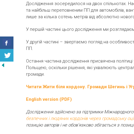
Дослідження зосередилося на двох спільнотах. На
та найбільш переповненим ПП для автомобілів, вант
лише за кілька сотень метрів від абсолютно новог
У першій частині цього дослідження ми розглядаємо
У другій частині – звертаємо погляд на особливост
ПП.
Остання частина дослідження присвячена політиці
Польщею, оскільки рішення, які ухвалюють централ
громади.
Читати Жити біля кордону. Громади Шегинь і Уг
English version (PDF)
Дослідження здійснено за підтримки Міжнародного
безпечних і людяних кордонів через громадську оці
позицію авторів і не обов’язково збігається з поз