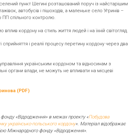
селений пункт Шегині розташований поруч із найстарішим
ажівок, автобусів і пішоходів, а маленьке село Угринів –
о ПП спільного контролю.
 вплив кордону на стиль життя людей і на їхній світогляд.
і сприйняття і реалії процесу перетину кордону через два
 управління українським кордоном та відносинам з
ьні органи влади, не можуть не впливати на місцеві
ринова (PDF)
 фонду «Відродження» в межах проекту «
Побудова
нку українсько-польського кордону
». Матеріал відображає
ицією Міжнародного фонду «Відродження».