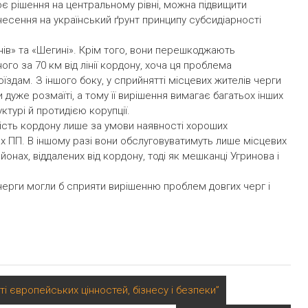
лює рішення на центральному рівні, можна підвищити
есення на український ґрунт принципу субсидіарності
нів» та «Шегині». Крім того, вони перешкоджають
го за 70 км від лінії кордону, хоча ця проблема
здам. З іншого боку, у сприйнятті місцевих жителів черги
дуже розмаїті, а тому її вирішення вимагає багатьох інших
ктурі й протидією корупції.
сть кордону лише за умови наявності хороших
ших ПП. В іншому разі вони обслуговуватимуть лише місцевих
онах, віддалених від кордону, тоді як мешканці Угринова і
черги могли б сприяти вирішенню проблем довгих черг і
ті європейських цінностей, бізнесу і безпеки”