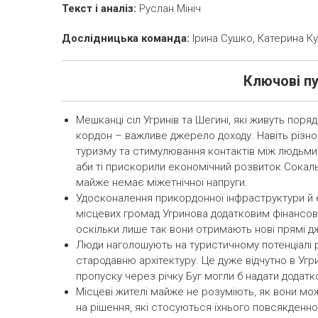
Текст і аналіз:
Руслан Мініч
Дослідницька команда:
Ірина Сушко, Катерина Ку
Ключові пу
Мешканці сіл Угринів та Шегині, які живуть пор
кордон – важливе джерело доходу. Навіть різнома
туризму та стимулювання контактів між людьми 
аби ті прискорили економічний розвиток Сокаль
майже немає міжетнічної напруги.
Удосконалення прикордонної інфраструктури й е
місцевих громад Угринова додатковим фінансови
оскільки лише так вони отримають нові прямі д
Люди наголошують на туристичному потенціалі р
стародавню архітектуру. Це дуже відчутно в Угрин
пропуску через річку Буг могли б надати додатк
Місцеві жителі майже не розуміють, як вони можу
на рішення, які стосуються їхнього повсякден