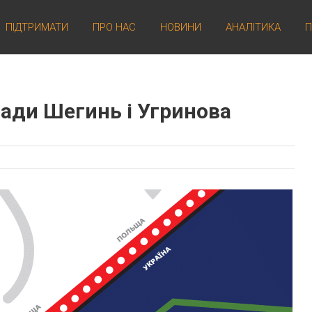
ПІДТРИМАТИ
ПРО НАС
НОВИНИ
АНАЛІТИКА
П
мади Шегинь і Угринова