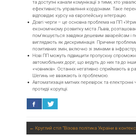
та доступні канали комунікації з тими, хто ухва
ефективність управління кордонами. Таке перен
відповідає курсу на європейську інтеграцію.
Довгі черги – це основна проблема на ПП «Угри
економічному розвитку міста Львів, розташовано
пом’якшується завдяки дешевим авіарейсам і пої
виглядають як дискримінація. Причини проблеми 
позитивних змін, включно зі змінами в інфрастру
Нові ПП можуть підвищити пропускну спроможні
автомобільних доріг, що ведуть до них та до ін
«човників». Останніх негативно сприймають в рай
Шегинь не вважають їх проблемою.
Автоматизація митних перевірок та електронні 
протидії корупції.
←
Круглий стіл “Візова політика України в контекс