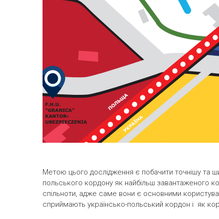
Метою цього дослідження є побачити точнішу та ш
польського кордону як найбільш завантаженого ко
спільноти, адже саме вони є основними користува
сприймають українсько-польський кордон і як кор