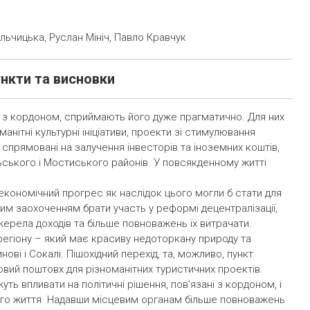
льчицька, Руслан Мініч, Павло Кравчук
нкти та висновки
яд з кордоном, сприймають його дуже прагматично. Для них
нітні культурні ініціативи, проекти зі стимулювання
спрямовані на залучення інвесторів та іноземних коштів,
ського і Мостиського районів. У повсякденному житті
кономічний прогрес як наслідок цього могли б стати для
м заохоченням брати участь у реформі децентралізації,
жерела доходів та більше повноважень їх витрачати.
егіону – який має красиву недоторкану природу та
ові і Сокалі. Пішохідний перехід, та, можливо, пункт
овий поштовх для різноманітних туристичних проектів.
ть впливати на політичні рішення, пов’язані з кордоном, і
ного життя. Надавши місцевим органам більше повноважень